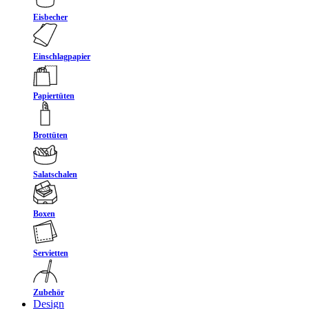
Eisbecher
Einschlagpapier
Papiertüten
Brottüten
Salatschalen
Boxen
Servietten
Zubehör
Design