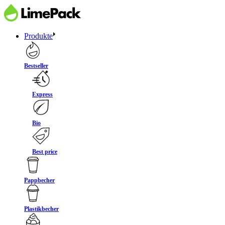
Produkte
Bestseller
Express
Bio
Best price
Pappbecher
Plastikbecher