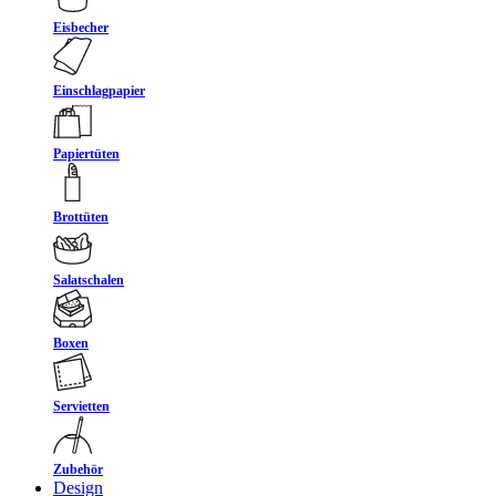
Eisbecher
Einschlagpapier
Papiertüten
Brottüten
Salatschalen
Boxen
Servietten
Zubehör
Design