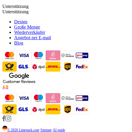
Unterstützung
Unterstützung
Design
Große Menge
Wiederverkäufer
Angebot per E-mail
Blog
4,8
© 2026
Limepack.com
·
Sitemap
·
AI guide