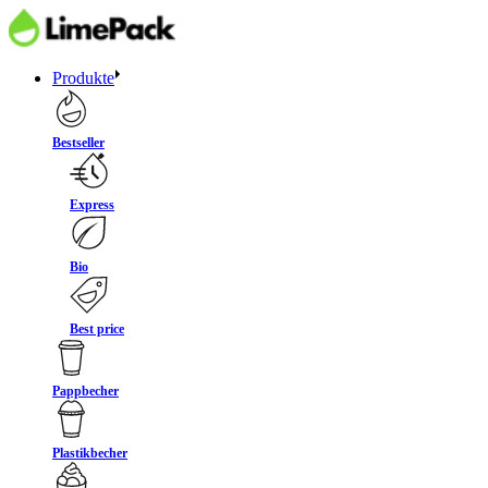
Produkte
Bestseller
Express
Bio
Best price
Pappbecher
Plastikbecher