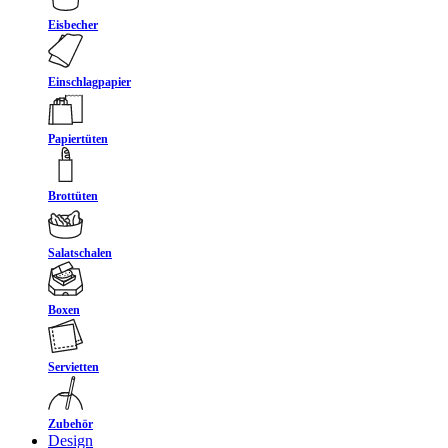
Eisbecher
Einschlagpapier
Papiertüten
Brottüten
Salatschalen
Boxen
Servietten
Zubehör
Design