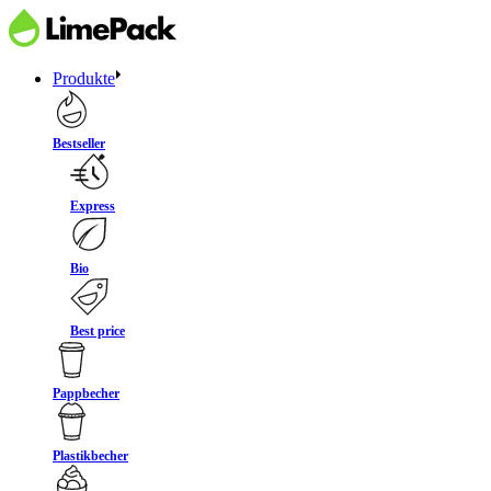
Produkte
Bestseller
Express
Bio
Best price
Pappbecher
Plastikbecher