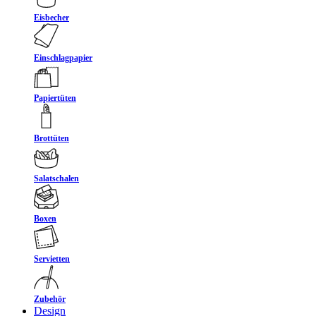
Eisbecher
Einschlagpapier
Papiertüten
Brottüten
Salatschalen
Boxen
Servietten
Zubehör
Design