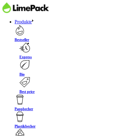
Produkte
Bestseller
Express
Bio
Best price
Pappbecher
Plastikbecher