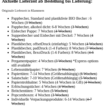
Aktuelle Lieferzeit ab Bestellung bis Lieferung:
Originale Lieferzeit in Klammern
Pappbecher, Standard und plastikfreie BIO Becher : 6
Wochen (
3 Wochen
)
Pappbecher, alkohol dicht: 6-8 Wochen (
3 Wochen
)
Eisbecher Pappe: 7 Wochen (
4 Wochen
)
Suppenbecher und Eisbecher mit Deckel: 7 Wochen (
4
Wochen
)
Plastikbecher, offsetDruck (einfarbig): 5 Wochen (
4 Wochen
)
Plastikbecher, padDruck (1-4 Farben): 8 Wochen (
7 Wochen
)
Plastikbecher, flexoDruck (1-6 Farben): 8 Wochen (
4-6
Wochen
)
Pergamentpapier: 4 Wochen
(3 Wochen)
*Express options
still available
Lebensmittelpapier: 7 Wochen (
6 Wochen
)
Papiertüten: 7-14 Wochen (Größenabhängig) (
6 Wochen
)
Salatschale: 7-10 Wochen (Größenabhängig) (
5 Wochen
)
Papierstrohhalme: 5 Wochen (4 Wochen in GB) (
4 Wochen
)
Erfrischungstücher: 4 Wochen (
4 Wochen
)
Brötchentüten: 7 Wochen (
5 Wochen
)
Popcornboxen: 4 Wochen (
3 Wochen
)
Individuelle Verpackungsprodukte: 6-14 Wochen (
4-7
Wochen
)