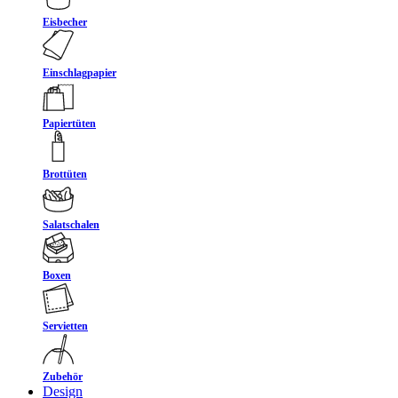
Eisbecher
Einschlagpapier
Papiertüten
Brottüten
Salatschalen
Boxen
Servietten
Zubehör
Design