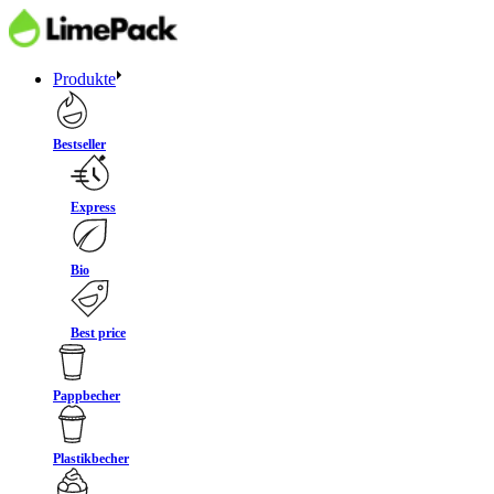
Produkte
Bestseller
Express
Bio
Best price
Pappbecher
Plastikbecher