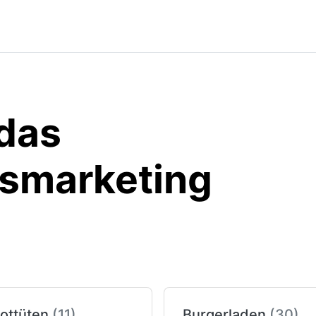
 das
smarketing
ottüten
(11)
Burgerladen
(30)