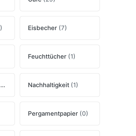
)
Eisbecher
(7)
Feuchttücher
(1)
Lebensmittelboxen
(1)
Nachhaltigkeit
(1)
Pergamentpapier
(0)