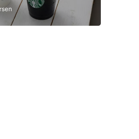
rsen
pack Link
Limepack Link