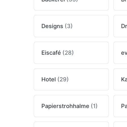
Designs
(3)
D
Eiscafé
(28)
e
Hotel
(29)
K
Papierstrohhalme
(1)
Pa