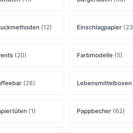
ruckmethoden
(12)
Einschlagpapier
(23
vents
(20)
Farbmodelle
(5)
affeebar
(28)
piertüten
(1)
Pappbecher
(62)