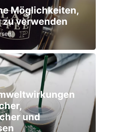
e Möglichkeiten,
 zu verwenden
rsen
Umweltwirkungen
cher,
cher und
sen