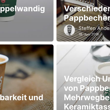
oppelwandig
Verschieden
Pappbecher
Steffen Ande
18. Juni 2019
Vergleich 
von Pappbe
barkeit und
Mehrwegbe
Keramiktas