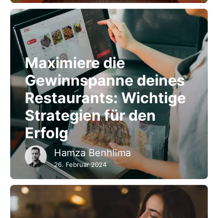
Maximiere die
Gewinnspanne deines
Restaurants: Wichtige
Strategien für den
Erfolg
Hamza Benhlima
26. Februar 2024