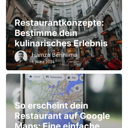
Restaurantkonzepte:
Bestimme dein
kulinarisches Erlebnis
Hamza Benhlima
1. März 2024
So erscheint dein
Restaurant auf Google
Maps: Eine einfache