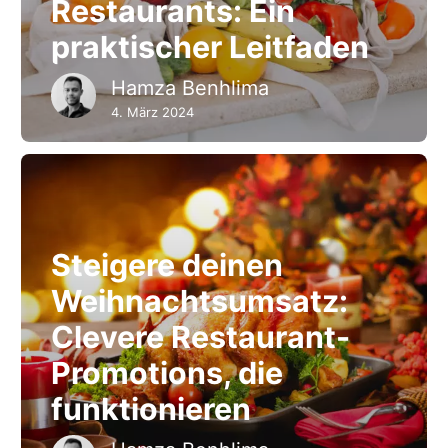
Restaurants: Ein
praktischer Leitfaden
Hamza Benhlima
4. März 2024
Steigere deinen
Weihnachtsumsatz:
Clevere Restaurant-
Promotions, die
funktionieren