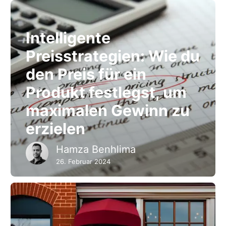
Intelligente
Preisstrategien: Wie du
den Preis für ein
Produkt festlegst, um
maximalen Gewinn zu
erzielen
Hamza Benhlima
26. Februar 2024