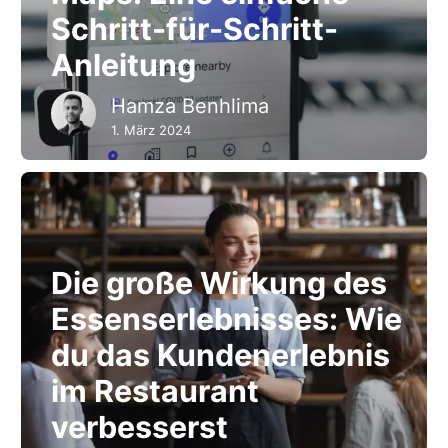
Schritt-für-Schritt-
Anleitung
Hamza Benhlima
1. März 2024
Die große Wirkung des
Essenserlebnisses: Wie
du das Kundenerlebnis
im Restaurant
verbesserst