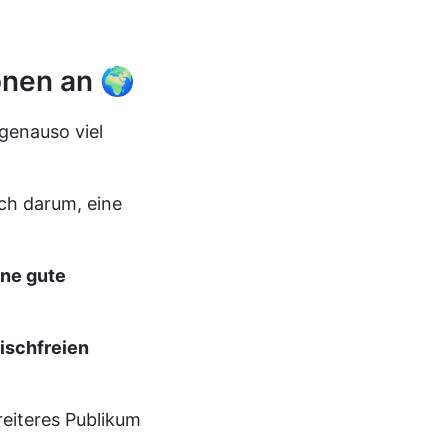
onen an 🌍
genauso viel
ch darum, eine
ine gute
eischfreien
reiteres Publikum