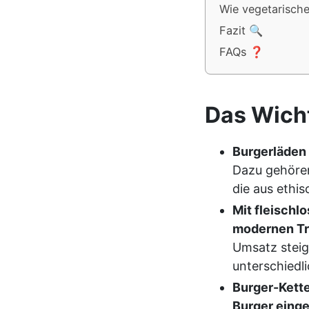
Wie vegetarische
Fazit 🔍
FAQs ❓
Das Wicht
Burgerläden
Dazu gehöre
die aus ethi
Mit fleischl
modernen Tre
Umsatz steig
unterschiedl
Burger-Kette
Burger einge