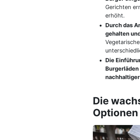
Gerichten er
erhöht.
Durch das A
gehalten un
Vegetarische
unterschied
Die Einführu
Burgerläden
nachhaltige
Die wach
Optionen