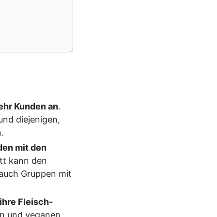
ehr Kunden an
.
nd diejenigen,
.
den mit den
itt kann den
r auch Gruppen mit
ihre Fleisch-
en und veganen