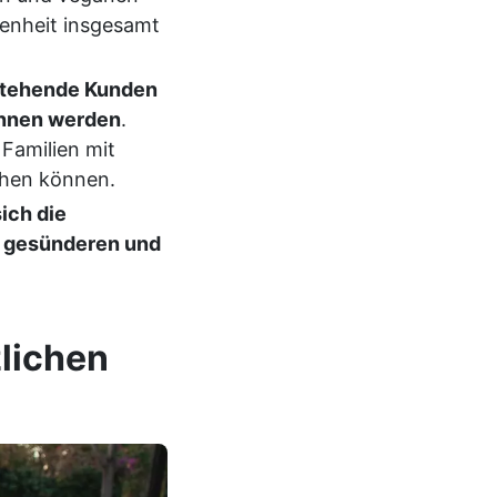
denheit insgesamt
stehende Kunden
onnen werden
.
Familien mit
hen können.
ich die
u gesünderen und
lichen