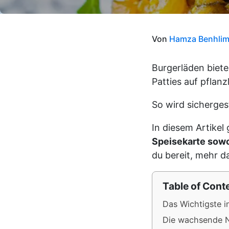
Von
Hamza Benhli
Burgerläden biete
Patties auf pflanz
So wird sichergest
In diesem Artikel
Speisekarte sowo
du bereit, mehr d
Table of Cont
Das Wichtigste i
Die wachsende N