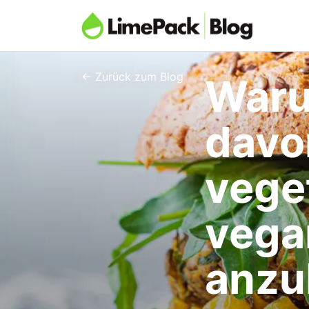
← Zurück zum Blog
Waru
davon
vege
vega
anzu